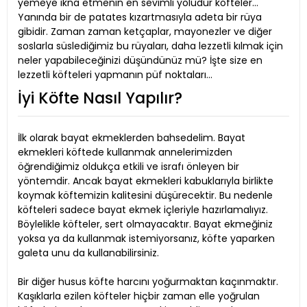
yemeye ikna etmenin en sevimli yoludur köfteler…
Yanında bir de patates kızartmasıyla adeta bir rüya
gibidir. Zaman zaman ketçaplar, mayonezler ve diğer
soslarla süslediğimiz bu rüyaları, daha lezzetli kılmak için
neler yapabileceğinizi düşündünüz mü? İşte size en
lezzetli köfteleri yapmanın püf noktaları…
İyi Köfte Nasıl Yapılır?
İlk olarak bayat ekmeklerden bahsedelim. Bayat
ekmekleri köftede kullanmak annelerimizden
öğrendiğimiz oldukça etkili ve israfı önleyen bir
yöntemdir. Ancak bayat ekmekleri kabuklarıyla birlikte
koymak köftemizin kalitesini düşürecektir. Bu nedenle
köfteleri sadece bayat ekmek içleriyle hazırlamalıyız.
Böylelikle köfteler, sert olmayacaktır. Bayat ekmeğiniz
yoksa ya da kullanmak istemiyorsanız, köfte yaparken
galeta unu da kullanabilirsiniz.
Bir diğer husus köfte harcını yoğurmaktan kaçınmaktır.
Kaşıklarla ezilen köfteler hiçbir zaman elle yoğrulan