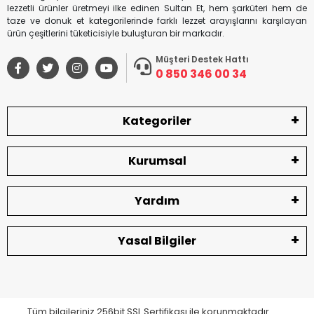
lezzetli ürünler üretmeyi ilke edinen Sultan Et, hem şarküteri hem de
taze ve donuk et kategorilerinde farklı lezzet arayışlarını karşılayan
ürün çeşitlerini tüketicisiyle buluşturan bir markadır.
Müşteri Destek Hattı
0 850 346 00 34
Kategoriler
Kurumsal
Yardım
Yasal Bilgiler
Tüm bilgileriniz 256bit SSL Sertifikası ile korunmaktadır.