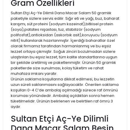
Gram Özellikleri
Sultan Etçi Aç-Ye Dilimli Dana Macar Salam 50 gramlık
paketiyle sizlere servis edilir. Sığır eti ve yağı, buz, baharat
karışımı, süt proteini (sodyum kazeinat),bitkisel protein
(soya),patates nişastası, tuz, stabilizör (sodyum
polifosfat),antioksidan (askorbik asit),koruyucu (sodyum
nitrit) kullanılarak hazırlanmıştır. İçerdiği baharatlar özel
olarak firmamız tarafından harmanlanmış ve bu eşsiz
lezzet ortaya çıkmıştır. Soğuk zinciri bozulmadan sizlere
ulaştırılan bu eşsiz lezzet, tüm kalite standartlarına uygun
bir şekilde üretilmiş ve paketlenmiştir. Ürünün 50 gramlık
paketlerde size sunulması, kolay tüketim ve rahat
muhafaza imkanı yaratır.
Ürünün saklama koşullarına dikkat edilmesi, bu lezzetin
uzun süreli saklanmasını sağlayacaktır. Önerilen saklama
koşulları 0-4 C’de ambalaj açılmadığı sürece raf ömrünü
koruması yönündedir. Ambalaj açıldıktan sonra hemen
tüketilmelidir. Ürünün belirlenen ve belirtilen raf ömrü 3
aydır.
Sultan Etçi Aç-Ye Dilimli
Dana Macar Salam Besin