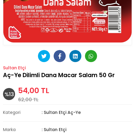
Sultan Etçi
Aç-Ye Dilimli Dana Macar Salam 50 Gr
54,00 TL
%13
62,00 TL
Kategori
: Sultan Etçi Aç-Ye
Marka
: Sultan Etçi