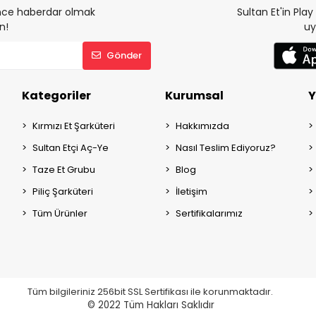
 önce haberdar olmak
Sultan Et'in Pla
n!
uy
Gönder
Kategoriler
Kurumsal
Y
Kırmızı Et Şarküteri
Hakkımızda
Sultan Etçi Aç-Ye
Nasıl Teslim Ediyoruz?
Taze Et Grubu
Blog
Piliç Şarküteri
İletişim
Tüm Ürünler
Sertifikalarımız
Tüm bilgileriniz 256bit SSL Sertifikası ile korunmaktadır.
© 2022
Tüm Hakları Saklıdır