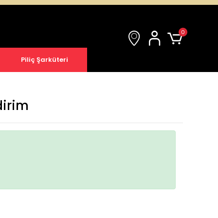
0
Piliç Şarküteri
dirim