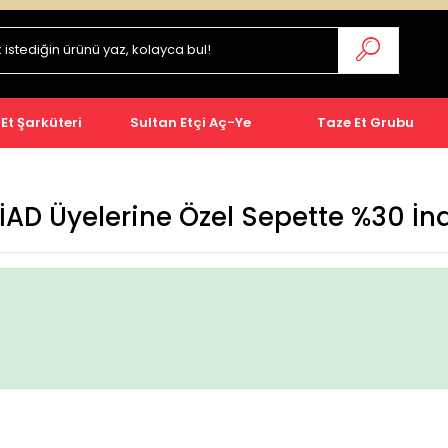
 Et Şarküteri
Sultan Etçi Aç-Ye
Taze Et Grubu
AD Üyelerine Özel Sepette %30 İn