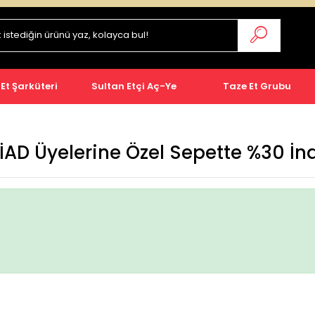
 Et Şarküteri
Sultan Etçi Aç-Ye
Taze Et Grubu
AD Üyelerine Özel Sepette %30 İn