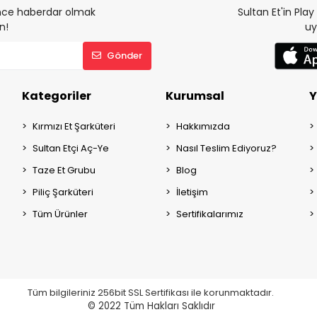
 önce haberdar olmak
Sultan Et'in Pla
n!
uy
Gönder
Kategoriler
Kurumsal
Y
Kırmızı Et Şarküteri
Hakkımızda
Sultan Etçi Aç-Ye
Nasıl Teslim Ediyoruz?
Taze Et Grubu
Blog
Piliç Şarküteri
İletişim
Tüm Ürünler
Sertifikalarımız
Tüm bilgileriniz 256bit SSL Sertifikası ile korunmaktadır.
© 2022
Tüm Hakları Saklıdır