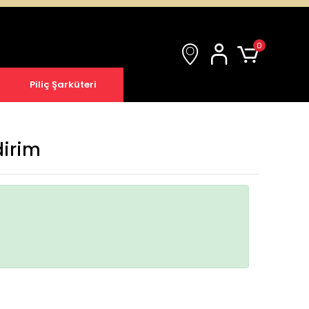
0
Piliç Şarküteri
dirim