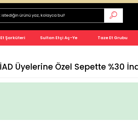
 Et Şarküteri
Sultan Etçi Aç-Ye
Taze Et Grubu
AD Üyelerine Özel Sepette %30 İn