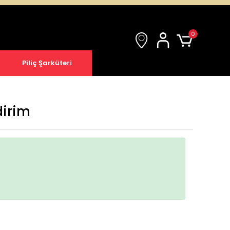
0
Piliç Şarküteri
dirim