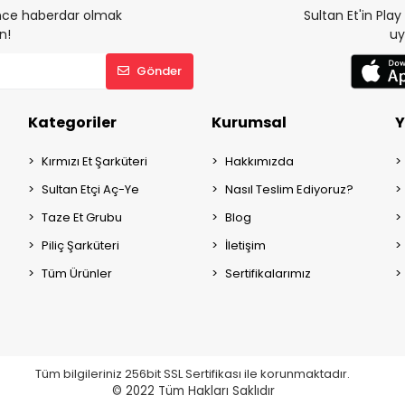
 önce haberdar olmak
Sultan Et'in Pla
n!
uy
Gönder
Kategoriler
Kurumsal
Y
Kırmızı Et Şarküteri
Hakkımızda
Sultan Etçi Aç-Ye
Nasıl Teslim Ediyoruz?
Taze Et Grubu
Blog
Piliç Şarküteri
İletişim
Tüm Ürünler
Sertifikalarımız
Tüm bilgileriniz 256bit SSL Sertifikası ile korunmaktadır.
© 2022
Tüm Hakları Saklıdır