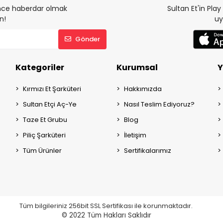
 önce haberdar olmak
Sultan Et'in Pla
n!
uy
Gönder
Kategoriler
Kurumsal
Y
Kırmızı Et Şarküteri
Hakkımızda
Sultan Etçi Aç-Ye
Nasıl Teslim Ediyoruz?
Taze Et Grubu
Blog
Piliç Şarküteri
İletişim
Tüm Ürünler
Sertifikalarımız
Tüm bilgileriniz 256bit SSL Sertifikası ile korunmaktadır.
© 2022
Tüm Hakları Saklıdır