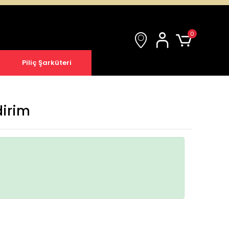
0
Piliç Şarküteri
dirim