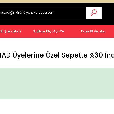
 Et Şarküteri
Sultan Etçi Aç-Ye
Taze Et Grubu
AD Üyelerine Özel Sepette %30 İn