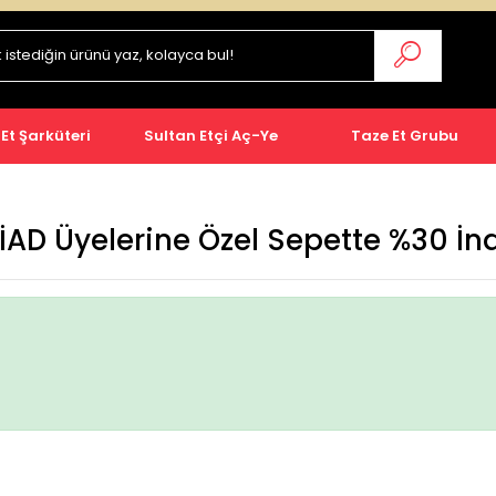
 Et Şarküteri
Sultan Etçi Aç-Ye
Taze Et Grubu
AD Üyelerine Özel Sepette %30 İn