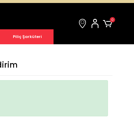
0
Piliç Şarküteri
dirim