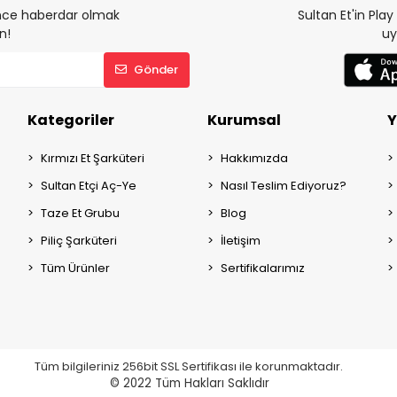
 önce haberdar olmak
Sultan Et'in Pla
n!
uy
Gönder
Kategoriler
Kurumsal
Y
Kırmızı Et Şarküteri
Hakkımızda
Sultan Etçi Aç-Ye
Nasıl Teslim Ediyoruz?
Taze Et Grubu
Blog
Piliç Şarküteri
İletişim
Tüm Ürünler
Sertifikalarımız
Tüm bilgileriniz 256bit SSL Sertifikası ile korunmaktadır.
© 2022
Tüm Hakları Saklıdır