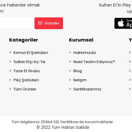
 önce haberdar olmak
Sultan Et'in Pla
n!
uy
Gönder
Kategoriler
Kurumsal
Y
Kırmızı Et Şarküteri
Hakkımızda
Sultan Etçi Aç-Ye
Nasıl Teslim Ediyoruz?
Taze Et Grubu
Blog
Piliç Şarküteri
İletişim
Tüm Ürünler
Sertifikalarımız
Tüm bilgileriniz 256bit SSL Sertifikası ile korunmaktadır.
© 2022
Tüm Hakları Saklıdır