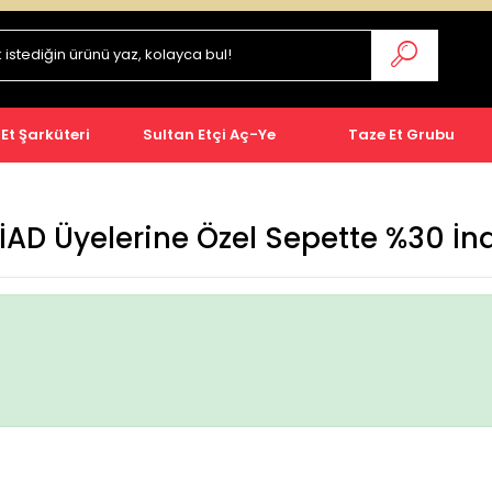
 Et Şarküteri
Sultan Etçi Aç-Ye
Taze Et Grubu
AD Üyelerine Özel Sepette %30 İn