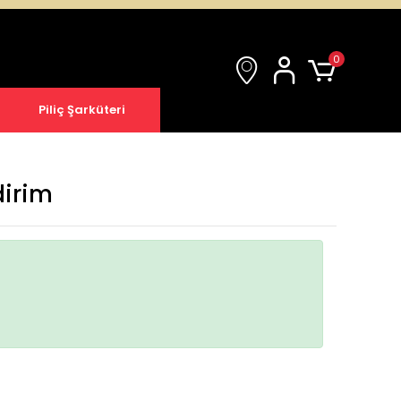
0
Piliç Şarküteri
dirim