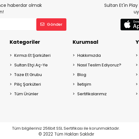
 önce haberdar olmak
Sultan Et'in Pla
n!
uy
Gönder
Kategoriler
Kurumsal
Y
Kırmızı Et Şarküteri
Hakkımızda
Sultan Etçi Aç-Ye
Nasıl Teslim Ediyoruz?
Taze Et Grubu
Blog
Piliç Şarküteri
İletişim
Tüm Ürünler
Sertifikalarımız
Tüm bilgileriniz 256bit SSL Sertifikası ile korunmaktadır.
© 2022
Tüm Hakları Saklıdır