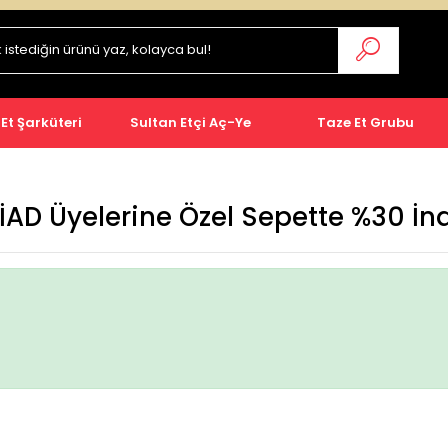
 Et Şarküteri
Sultan Etçi Aç-Ye
Taze Et Grubu
AD Üyelerine Özel Sepette %30 İn