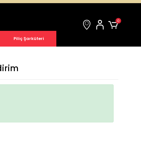
0
Piliç Şarküteri
dirim